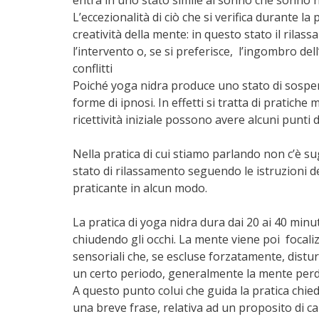
entra in uno stato simile al sonno che sonno 
L’eccezionalità di ciò che si verifica durante la pr
creatività della mente: in questo stato il ril
l’intervento o, se si preferisce, l’ingombro del
conflitti
Poiché yoga nidra produce uno stato di sospens
forme di ipnosi. In effetti si tratta di pratiche
ricettività iniziale possono avere alcuni punti d
Nella pratica di cui stiamo parlando non c’è s
stato di rilassamento seguendo le istruzioni de
praticante in alcun modo.
La pratica di yoga nidra dura dai 20 ai 40 minut
chiudendo gli occhi. La mente viene poi focaliz
sensoriali che, se escluse forzatamente, dist
un certo periodo, generalmente la mente perde 
A questo punto colui che guida la pratica chie
una breve frase, relativa ad un proposito di ca