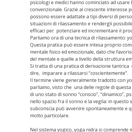
psicologi e medici hanno cominciato ad usare le
convenzionale. Grazie al crescente interesse 
possono essere adattate a tipi diversi di person
situazioni di rilassamento e rendergli possib
efficaci per potenziare ed incrementare il proc
Parliamo ora di una tecnica di rilassamento: yo
Questa pratica può essere intesa proprio co
mentale fisico ed emozionale, dato che favorisc
del mentale e quelle a livello della struttura e
Si tratta di una pratica di derivazione tantrica
dire, imparare a rilassarsi “coscientemente”.
Il termine viene generalmente tradotto con y
parliamo, visto che una delle regole di questa
di uno stato di sonno “conscio”, “dinamico”, psi
nello spazio fra il sonno e la veglia: in questo
subconscia può avvenire spontaneamente e que
molto particolare.
Nel sistema yogico, yoga nidra si comprende me