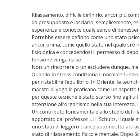
Rilassamento, difficile definirlo, ancor più c
da presupposto e lasciarlo, semplicemente, es
esperienza e conosce quale senso di benessere
Potrebbe essere definito come uno stato psicofi
ancor prima, come quello stato nel quale si è in
fisiologica e concedendosi il permesso di depor
tensione venga da sé.
Non un rincorrere o un escludere dunque, ma 
Quando lo stress condiziona il normale funzio
per ristabilire l’equilibrio. In Oriente, le tecn
maestri di yoga le praticano come un aspetto fo
per queste tecniche è stato scarso fino agli ul
attenzione all’organismo nella sua interezza,
Un contributo fondamentale allo studio del rila
apportato dal professor J. H. Schultz, il quale
uno stato di leggero trance autoindotto attra
stato di rilassamento fisico e mentale. Dopo Sc