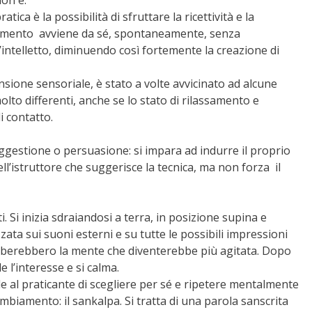
non è.
atica è la possibilità di sfruttare la ricettività e la
assamento avviene da sé, spontaneamente, senza
l’intelletto, diminuendo così fortemente la creazione di
ione sensoriale, è stato a volte avvicinato ad alcune
 molto differenti, anche se lo stato di rilassamento e
i contatto.
uggestione o persuasione: si impara ad indurre il proprio
ll’istruttore che suggerisce la tecnica, ma non forza il
i. Si inizia sdraiandosi a terra, in posizione supina e
zata sui suoni esterni e su tutte le possibili impressioni
urberebbero la mente che diventerebbe più agitata. Dopo
l’interesse e si calma.
de al praticante di scegliere per sé e ripetere mentalmente
mbiamento: il sankalpa. Si tratta di una parola sanscrita