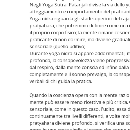
Negli Yoga Sutra, Patanjali divise la via dello y
atteggiamento e comportamento del praticant
Yoga nidra riguarda gli stadi superiori del ra
pratyahara, che potremmo definire come un riti
il proprio corpo fisico; la mente rimane coscient
praticante di non dormire, ma diviene gradual
sensoriale (quello uditivo).
Durante yoga nidra si appare addormentati, ma
profonda, la consapevolezza viene progressiva
dal respiro, dalla mente conscia ed infine dalla 
completamente e il sonno prevalga, la consap
verbali di chi guida la pratica.
Quando la coscienza opera con la mente razional
mente può essere meno ricettiva e più critica
sensoriale, come in questo caso, l’udito, essa 
continuamente tra livelli differenti, a volte mol
pratyahara diviene profondo, si verifica una sor