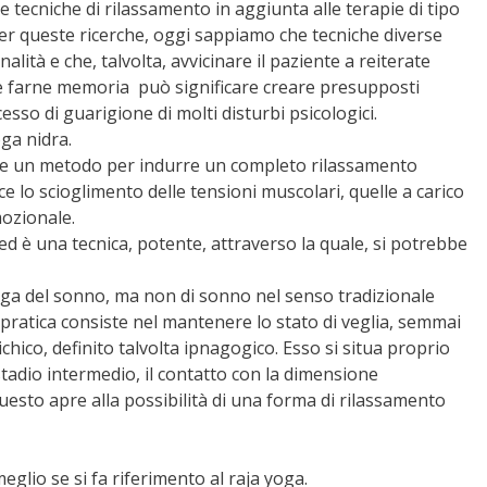
 tecniche di rilassamento in aggiunta alle terapie di tipo
per queste ricerche, oggi sappiamo che tecniche diverse
alità e che, talvolta, avvicinare il paziente a reiterate
ile farne memoria può significare creare presupposti
esso di guarigione di molti disturbi psicologici.
ga nidra.
me un metodo per indurre un completo rilassamento
e lo scioglimento delle tensioni muscolari, quelle a carico
mozionale.
 ed è una tecnica, potente, attraverso la quale, si potrebbe
oga del sonno, ma non di sonno nel senso tradizionale
 pratica consiste nel mantenere lo stato di veglia, semmai
chico, definito talvolta ipnagogico. Esso si situa proprio
 stadio intermedio, il contatto con la dimensione
sto apre alla possibilità di una forma di rilassamento
glio se si fa riferimento al raja yoga.