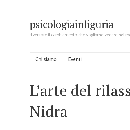
psicologiainliguria
diventare il cambiamento che vogliamo vedere nel 
Skip to content
Chi siamo
Eventi
L’arte del ril
Nidra