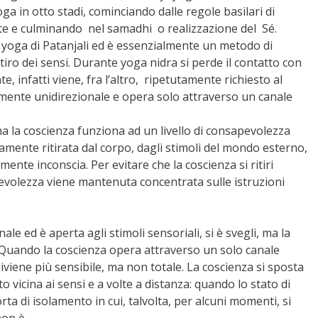
oga in otto stadi, cominciando dalle regole basilari di
e e culminando nel samadhi o realizzazione del Sé.
ja yoga di Patanjali ed è essenzialmente un metodo di
ro dei sensi. Durante yoga nidra si perde il contatto con
e, infatti viene, fra l’altro, ripetutamente richiesto al
mente unidirezionale e opera solo attraverso un canale
 la coscienza funziona ad un livello di consapevolezza
mente ritirata dal corpo, dagli stimoli del mondo esterno,
mente inconscia. Per evitare che la coscienza si ritiri
evolezza viene mantenuta concentrata sulle istruzioni
e ed è aperta agli stimoli sensoriali, si è svegli, ma la
. Quando la coscienza opera attraverso un solo canale
diviene più sensibile, ma non totale. La coscienza si sposta
to vicina ai sensi e a volte a distanza: quando lo stato di
ta di isolamento in cui, talvolta, per alcuni momenti, si