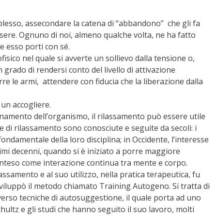
omplesso, assecondare la catena di “abbandono” che gli fa
sere. Ognuno di noi, almeno qualche volta, ne ha fatto
 esso porti con sé.
sico nel quale si avverte un sollievo dalla tensione o,
 grado di rendersi conto del livello di attivazione
re le armi, attendere con fiducia che la liberazione dalla
un accogliere.
namento dell’organismo, il rilassamento può essere utile
iche di rilassamento sono conosciute e seguite da secoli: i
ndamentale della loro disciplina; in Occidente, l’interesse
timi decenni, quando si è iniziato a porre maggiore
 inteso come interazione continua tra mente e corpo.
ssamento e al suo utilizzo, nella pratica terapeutica, fu
 sviluppò il metodo chiamato Training Autogeno. Si tratta di
verso tecniche di autosuggestione, il quale porta ad uno
hultz e gli studi che hanno seguito il suo lavoro, molti