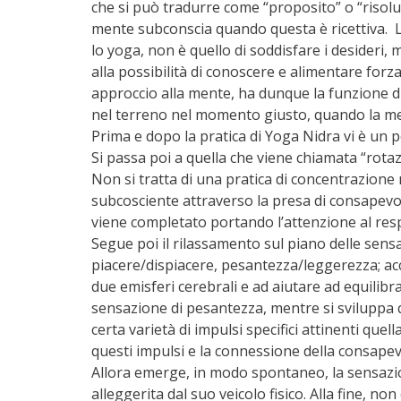
che si può tradurre come “proposito” o “risol
mente subconscia quando questa è ricettiva. L
lo yoga, non è quello di soddisfare i desideri
alla possibilità di conoscere e alimentare forza
approccio alla mente, ha dunque la funzione 
nel terreno nel momento giusto, quando la ment
Prima e dopo la pratica di Yoga Nidra vi è un 
Si passa poi a quella che viene chiamata “rotaz
Non si tratta di una pratica di concentrazione 
subcosciente attraverso la presa di consapevole
viene completato portando l’attenzione al resp
Segue poi il rilassamento sul piano delle sensa
piacere/dispiacere, pesantezza/leggerezza; ac
due emisferi cerebrali e ad aiutare ad equilibra
sensazione di pesantezza, mentre si sviluppa 
certa varietà di impulsi specifici attinenti quel
questi impulsi e la connessione della consape
Allora emerge, in modo spontaneo, la sensazio
alleggerita dal suo veicolo fisico. Alla fine, non