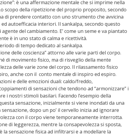
uzione”: è una affermazione mentale che si imprime nella
o scopo della ripetizione del proprio proposito, secondo
, ma di prendere contatto con uno strumento che avvicina
 ed autoefficacia interiori. Il sankalpa, secondo questo
di agente del cambiamento. E’ come un seme e va piantato
e è in uno stato di calma e ricettività.
periodo di tempo dedicato al sankalpa.
ione delle coscienza” attorno alle varie parti del corpo.
né di movimento fisico, ma di risveglio della mente
zza delle varie zone del corpo. Il rilassamento fisico
iro, anche con il conto mentale di inspiro ed espiro.
zioni e delle emozioni duali: caldo/freddo,
coppiamenti di sensazioni che tendono ad “armonizzare” i
re i nostri stimoli basilari. Facendo l’esempio della
questa sensazione, inizialmente si viene inondati da una
la sensazione, dopo un po’ il cervello inizia ad ignorare
volezza con il corpo viene temporaneamente interrotta.
ne di leggerezza, mentre la consapevolezza si sposta,
 è la sensazione fisica ad infiltrarsi e a modellare la